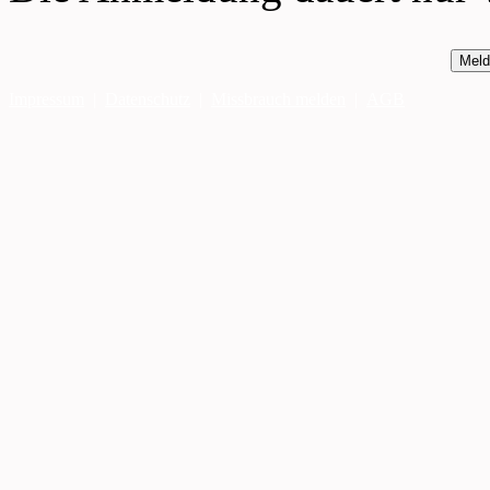
Meld
Impressum
|
Datenschutz
|
Missbrauch melden
|
AGB