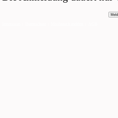
Meld
Impressum
|
Datenschutz
|
Missbrauch melden
|
AGB