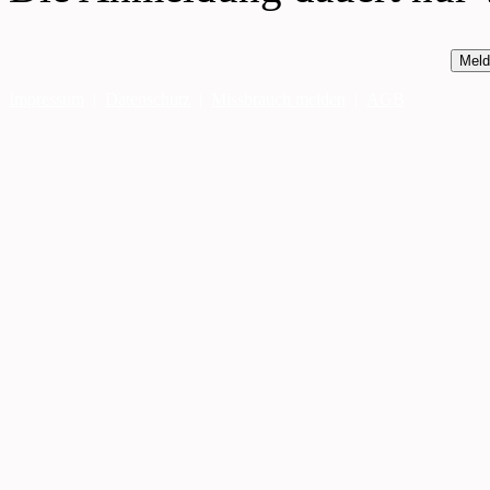
Meld
Impressum
|
Datenschutz
|
Missbrauch melden
|
AGB